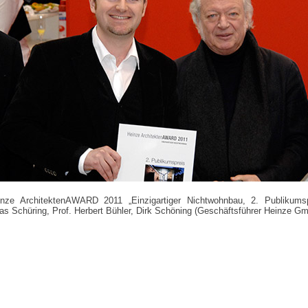
e ArchitektenAWARD 2011 „Einzigartiger Nichtwohnbau, 2. Publikumsprei
eas Schüring, Prof. Herbert Bühler, Dirk Schöning (Geschäftsführer Heinze G