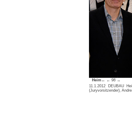
Heim←
←
98
→
11.1.2012 DEUBAU Heinz
(Juryvorsitzender), Andr