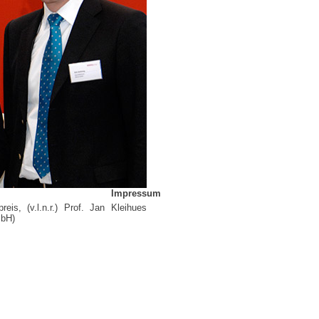
Impressum
s, (v.l.n.r.) Prof. Jan Kleihues
mbH)