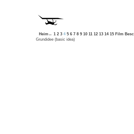
Heim←
1
2
3
4
5
6
7
8
9
10
11
12
13
14
15
Film
Besc
Grundidee (basic idea)